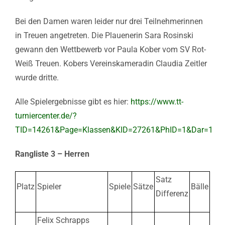
Bei den Damen waren leider nur drei Teilnehmerinnen
in Treuen angetreten. Die Plauenerin Sara Rosinski
gewann den Wettbewerb vor Paula Kober vom SV Rot-
Weiß Treuen. Kobers Vereinskameradin Claudia Zeitler
wurde dritte.
Alle Spielergebnisse gibt es hier:
https://www.tt-
turniercenter.de/?
TID=14261&Page=Klassen&KID=27261&PhID=1&Dar=1
Rangliste 3 – Herren
Satz
Platz
Spieler
Spiele
Sätze
Bälle
Differenz
Felix Schrapps