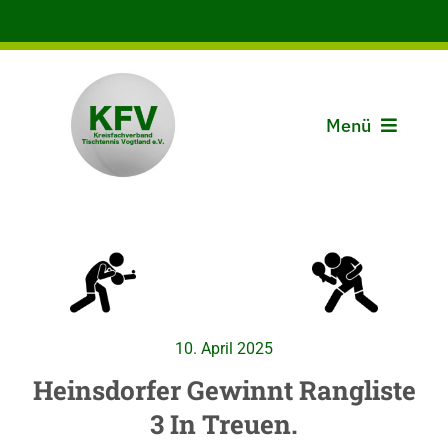
Zum
Inhalt
springen
Menü
Aktuelles
Der KFV
Spielbetrieb
10. April 2025
Vereine
Heinsdorfer Gewinnt Rangliste
3 In Treuen.