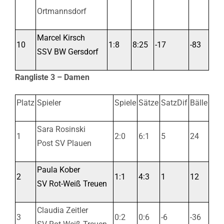
Ortmannsdorf
Marcel Kirsch
10
1:8
8:25
-17
-83
SSV BW Gersdorf
Rangliste 3 – Damen
Platz
Spieler
Spiele
Sätze
SatzDif
Bälle
Sara Rosinski
1
2:0
6:1
5
24
Post SV Plauen
Paula Kober
2
1:1
4:3
1
12
SV Rot-Weiß Treuen
Claudia Zeitler
3
0:2
0:6
-6
-36