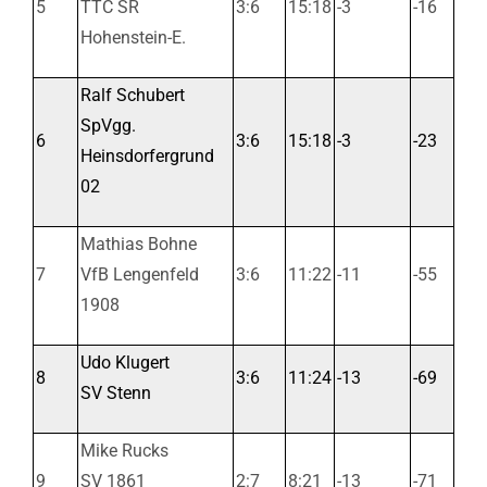
5
TTC SR
3:6
15:18
-3
-16
Hohenstein-E.
Ralf Schubert
SpVgg.
6
3:6
15:18
-3
-23
Heinsdorfergrund
02
Mathias Bohne
7
VfB Lengenfeld
3:6
11:22
-11
-55
1908
Udo Klugert
8
3:6
11:24
-13
-69
SV Stenn
Mike Rucks
9
SV 1861
2:7
8:21
-13
-71