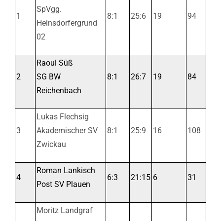
SpVgg.
1
8:1
25:6
19
94
Heinsdorfergrund
02
Raoul Süß
2
SG BW
8:1
26:7
19
84
Reichenbach
Lukas Flechsig
3
Akademischer SV
8:1
25:9
16
108
Zwickau
Roman Lankisch
4
6:3
21:15
6
31
Post SV Plauen
Moritz Landgraf