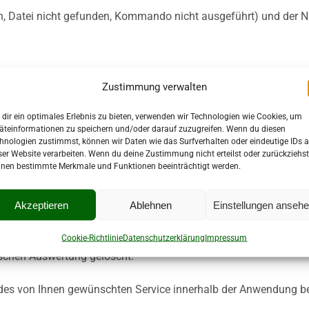
gen, Datei nicht gefunden, Kommando nicht ausgeführt) und der 
en dazu, unser Angebot nutzerfreundlicher, effektiver und sicher
Zustimmung verwalten
ert. Die verwendeten Cookies sind so genannte „Session-Cookie
dir ein optimales Erlebnis zu bieten, verwenden wir Technologien wie Cookies, um
n an und enthalten keine Viren.
äteinformationen zu speichern und/oder darauf zuzugreifen. Wenn du diesen
hnologien zustimmst, können wir Daten wie das Surfverhalten oder eindeutige IDs a
ser Website verarbeiten. Wenn du deine Zustimmung nicht erteilst oder zurückziehst
nen bestimmte Merkmale und Funktionen beeinträchtigt werden.
 und speichert automatisch in ihren Server-Log-Files Information
Bestimmungen des Landes werden dabei erfüllt.
Akzeptieren
Ablehnen
Einstellungen anseh
ogtland nicht bestimmten Personen zuordenbar. Eine Zusammenfü
Cookie-Richtlinie
Datenschutzerklärung
Impressum
schen Auswertung gelöscht.
 des von Ihnen gewünschten Service innerhalb der Anwendung be