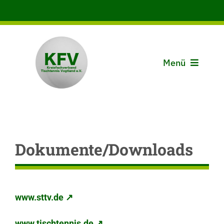
Zum
Inhalt
springen
Menü
Aktuelles
Der KFV
Dokumente/Downloads
Spielbetrieb
Vereine
www.sttv.de ↗
www.tischtennis.de ↗