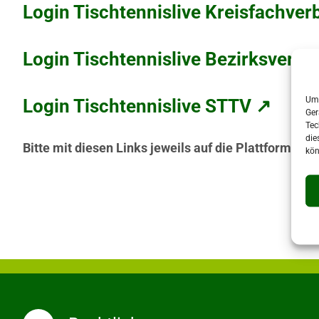
Login Tischtennislive Kreisfachve
Login Tischtennislive Bezirksverb
Um 
Login Tischtennislive STTV ↗
Ger
Tec
die
Bitte mit diesen Links jeweils auf die Plattform Eu
kön