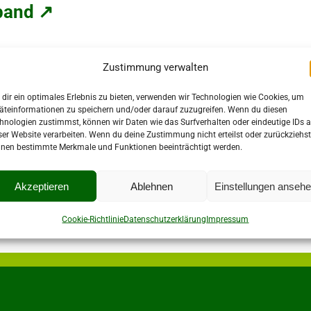
rband ↗
and ↗
Zustimmung verwalten
dir ein optimales Erlebnis zu bieten, verwenden wir Technologien wie Cookies, um
äteinformationen zu speichern und/oder darauf zuzugreifen. Wenn du diesen
hnologien zustimmst, können wir Daten wie das Surfverhalten oder eindeutige IDs a
ser Website verarbeiten. Wenn du deine Zustimmung nicht erteilst oder zurückziehst
rer Staffel gehen und dort direkt über den Button „Anme
nen bestimmte Merkmale und Funktionen beeinträchtigt werden.
Akzeptieren
Ablehnen
Einstellungen anseh
Cookie-Richtlinie
Datenschutzerklärung
Impressum