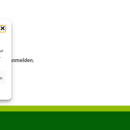
uf
,
lden“ anmelden.
en