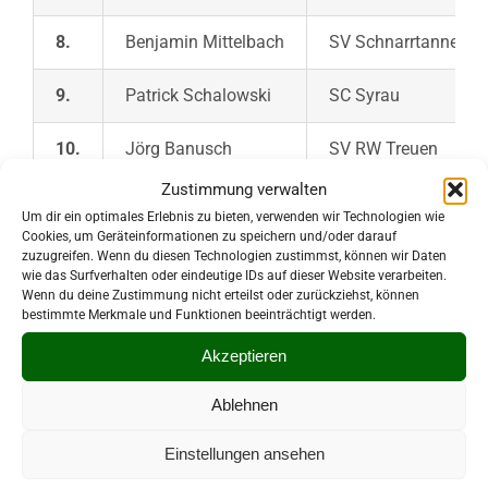
8.
Benjamin Mittelbach
SV Schnarrtanne
9.
Patrick Schalowski
SC Syrau
10.
Jörg Banusch
SV RW Treuen
Zustimmung verwalten
11.
Raol Süß
SG BW Reichenbach
Um dir ein optimales Erlebnis zu bieten, verwenden wir Technologien wie
Cookies, um Geräteinformationen zu speichern und/oder darauf
zuzugreifen. Wenn du diesen Technologien zustimmst, können wir Daten
Staffel 2
wie das Surfverhalten oder eindeutige IDs auf dieser Website verarbeiten.
Wenn du deine Zustimmung nicht erteilst oder zurückziehst, können
bestimmte Merkmale und Funktionen beeinträchtigt werden.
1.
Mike Tiepner
SV Schreiersgrün
Akzeptieren
2.
Rico Herold
SV Rot-Weiß Treuen
Ablehnen
3.
Jan Michel
TSV Oelsnitz
Einstellungen ansehen