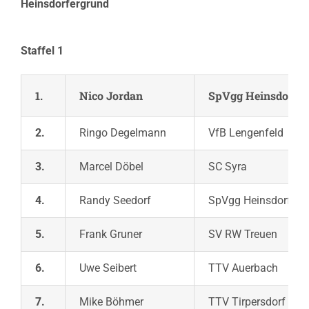
Heinsdorfergrund
Staffel 1
1.
Nico Jordan
SpVgg Heinsdorfe
2.
Ringo Degelmann
VfB Lengenfeld
3.
Marcel Döbel
SC Syra
4.
Randy Seedorf
SpVgg Heinsdorferg
5.
Frank Gruner
SV RW Treuen
6.
Uwe Seibert
TTV Auerbach
7.
Mike Böhmer
TTV Tirpersdorf