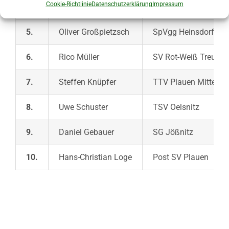
Cookie-Richtlinie
Datenschutzerklärung
Impressum
4.
Jürgen Ortmann
SC Syrau
5.
Oliver Großpietzsch
SpVgg Heinsdorferg
6.
Rico Müller
SV Rot-Weiß Treuen
7.
Steffen Knüpfer
TTV Plauen Mitte
8.
Uwe Schuster
TSV Oelsnitz
9.
Daniel Gebauer
SG Jößnitz
10.
Hans-Christian Loge
Post SV Plauen