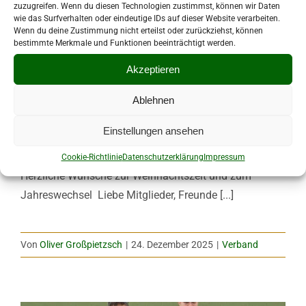
zuzugreifen. Wenn du diesen Technologien zustimmst, können wir Daten
wie das Surfverhalten oder eindeutige IDs auf dieser Website verarbeiten.
Wenn du deine Zustimmung nicht erteilst oder zurückziehst, können
bestimmte Merkmale und Funktionen beeinträchtigt werden.
Akzeptieren
Ablehnen
Weihnachtsgruß des
Kreisfachverbands Tischtennis
Einstellungen ansehen
Vogtland
Cookie-Richtlinie
Datenschutzerklärung
Impressum
Herzliche Wünsche zur Weihnachtszeit und zum
Jahreswechsel Liebe Mitglieder, Freunde [...]
Von
Oliver Großpietzsch
|
24. Dezember 2025
|
Verband