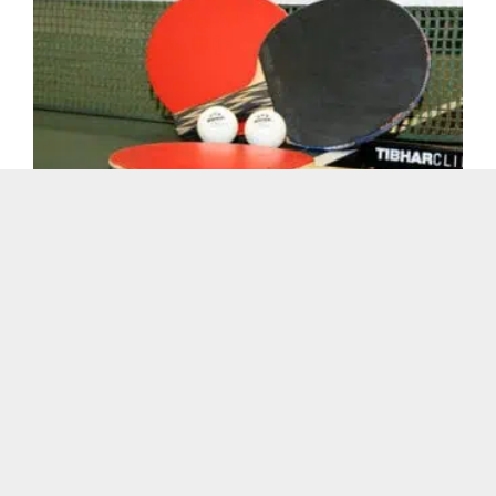
Zwei Teams mussten am Wochenende
an die Tische
22.02.2026, KFV, VogtlandligaTTV 79 Tirpersdorf 2 :
TTC Klingenthal [...]
Von
Bernd Schilbach
|
22. Februar 2026
|
Vereine