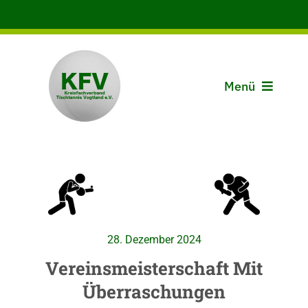
Zum
Inhalt
springen
Menü
Aktuelles
Der KFV
Spielbetrieb
28. Dezember 2024
Vereine
Vereinsmeisterschaft Mit
Überraschungen