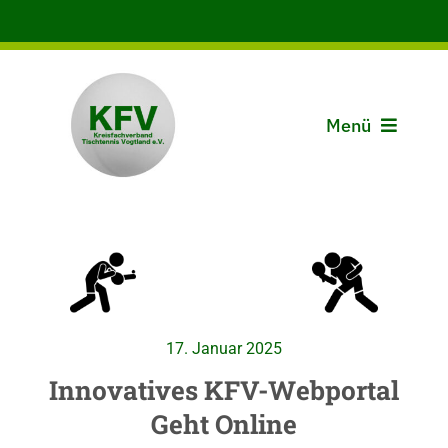
Zum
Inhalt
springen
Menü
Aktuelles
Der KFV
Spielbetrieb
17. Januar 2025
Vereine
Innovatives KFV-Webportal
Geht Online