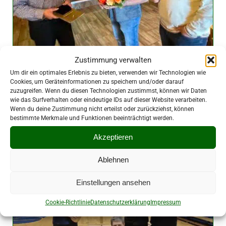
Zustimmung verwalten
Um dir ein optimales Erlebnis zu bieten, verwenden wir Technologien wie
Dieter Hüttner erhält höchste
Cookies, um Geräteinformationen zu speichern und/oder darauf
Auszeichnung des LSB
zuzugreifen. Wenn du diesen Technologien zustimmst, können wir Daten
wie das Surfverhalten oder eindeutige IDs auf dieser Website verarbeiten.
27. April 2026
|
Vereine
Wenn du deine Zustimmung nicht erteilst oder zurückziehst, können
bestimmte Merkmale und Funktionen beeinträchtigt werden.
Akzeptieren
Ablehnen
Einstellungen ansehen
Cookie-Richtlinie
Datenschutzerklärung
Impressum