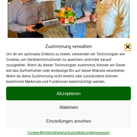
Zustimmung verwalten
Um dir ein optimales Erlebnis zu bieten, verwenden wir Technologien wie
Cookies, um Geräteinformationen zu speichern und/oder darauf
Dieter Hüttner erhält höchste
zuzugreifen. Wenn du diesen Technologien zustimmst, können wir Daten
wie das Surfverhalten oder eindeutige IDs auf dieser Website verarbeiten.
Auszeichnung des LSB
Wenn du deine Zustimmung nicht erteilst oder zurückziehst, können
bestimmte Merkmale und Funktionen beeinträchtigt werden.
27. April 2026
|
Vereine
Akzeptieren
Ablehnen
Einstellungen ansehen
Cookie-Richtlinie
Datenschutzerklärung
Impressum