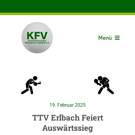
Zum
Inhalt
springen
Menü
Aktuelles
Der KFV
Spielbetrieb
19. Februar 2025
Vereine
TTV Erlbach Feiert
Auswärtssieg