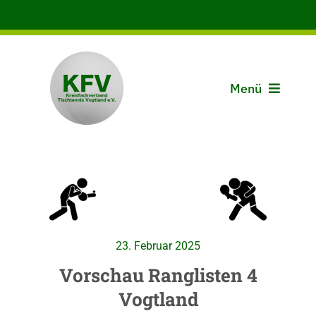
Zum
Inhalt
springen
Menü
Aktuelles
Der KFV
Spielbetrieb
23. Februar 2025
Vereine
Vorschau Ranglisten 4
Vogtland