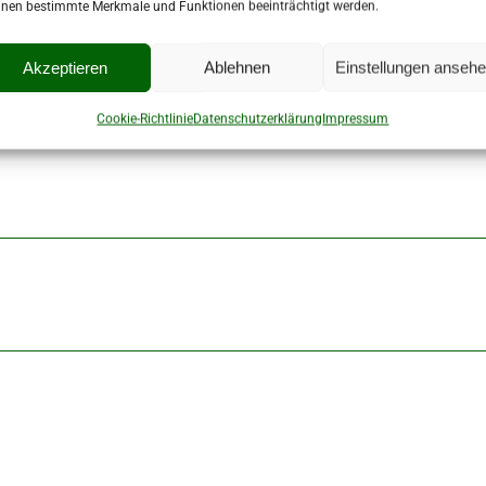
nen bestimmte Merkmale und Funktionen beeinträchtigt werden.
ran, das 5:9 aus Tirpersdorfer Sicht ist ein gutes Ergebn
Akzeptieren
Ablehnen
Einstellungen anseh
Cookie-Richtlinie
Datenschutzerklärung
Impressum