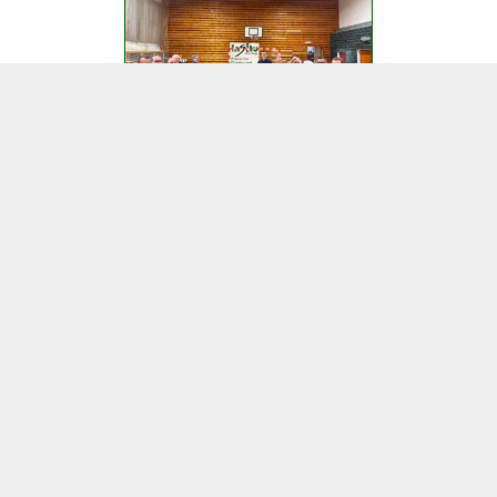
Im Spiel gegen
den
Staffelfavoriten
positiv
überrascht
2. Februar 2026
|
Vereine