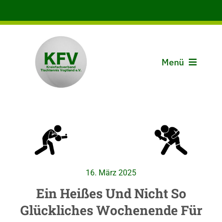
Zum
Inhalt
springen
Menü
Aktuelles
Der KFV
Spielbetrieb
16. März 2025
Vereine
Ein Heißes Und Nicht So
Glückliches Wochenende Für