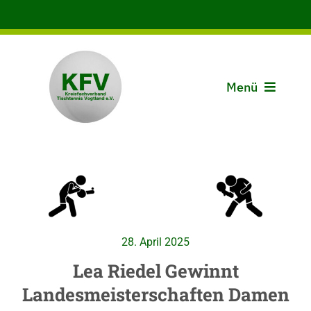
Zum
Inhalt
springen
Menü
Aktuelles
Der KFV
Spielbetrieb
28. April 2025
Vereine
Lea Riedel Gewinnt
Landesmeisterschaften Damen