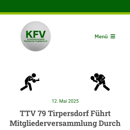
Zum
Inhalt
springen
Menü
Aktuelles
Der KFV
Spielbetrieb
12. Mai 2025
Vereine
TTV 79 Tirpersdorf Führt
Mitgliederversammlung Durch