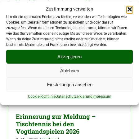
Final Four krönt neuen Champion
Zustimmung verwalten
3. Mai 2026
|
Verband
Um dir ein optimales Erlebnis zu bieten, verwenden wir Technologien wie
Cookies, um Geräteinformationen zu speichern und/oder darauf
zuzugreifen. Wenn du diesen Technologien zustimmst, können wir Daten
wie das Surfverhalten oder eindeutige IDs auf dieser Website verarbeiten.
Wenn du deine Zustimmung nicht erteilst oder zurückziehst, können
bestimmte Merkmale und Funktionen beeinträchtigt werden.
Akzeptieren
Ablehnen
Einstellungen ansehen
Cookie-Richtlinie
Datenschutzerklärung
Impressum
Erinnerung zur Meldung –
Tischtennis bei den
Vogtlandspielen 2026