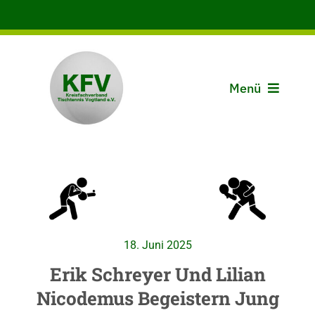
Zum
Inhalt
springen
Menü
Aktuelles
Der KFV
Spielbetrieb
18. Juni 2025
Vereine
Erik Schreyer Und Lilian
Nicodemus Begeistern Jung