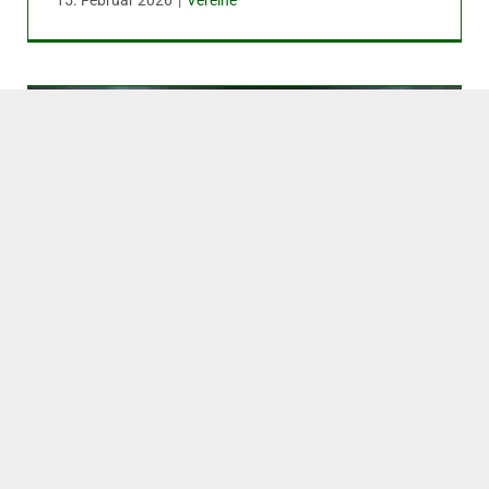
15. Februar 2026
|
Vereine
Im Spiel gegen den Staffelfavoriten
positiv überrascht