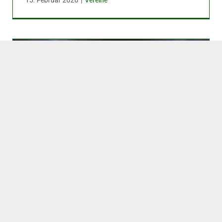
15. Februar 2026
|
Vereine
Im Spiel gegen den Staffelfavoriten
positiv überrascht