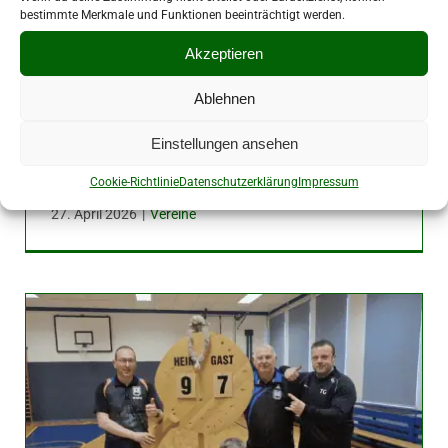
bestimmte Merkmale und Funktionen beeinträchtigt werden.
Akzeptieren
Ablehnen
Einstellungen ansehen
Dieter Hüttner erhält höchste
Auszeichnung des LSB
Cookie-Richtlinie
Datenschutzerklärung
Impressum
27. April 2026
|
Vereine