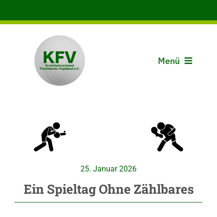
Zum
Inhalt
springen
Menü
Aktuelles
Der KFV
Spielbetrieb
25. Januar 2026
Vereine
Ein Spieltag Ohne Zählbares