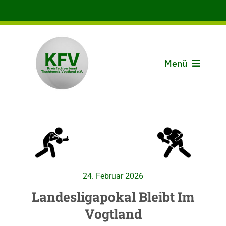
Zum
Inhalt
springen
Menü
Aktuelles
Der KFV
Spielbetrieb
24. Februar 2026
Vereine
Landesligapokal Bleibt Im
Vogtland