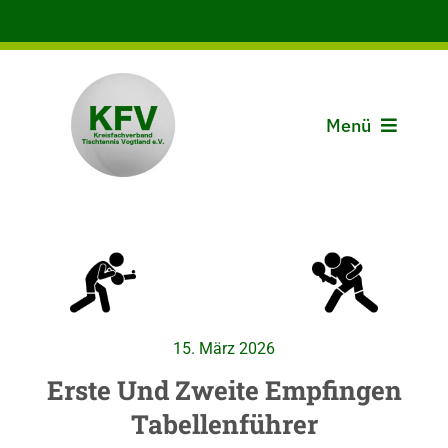
Zum
Inhalt
springen
Menü
Aktuelles
Der KFV
Spielbetrieb
15. März 2026
Vereine
Erste Und Zweite Empfingen
Tabellenführer