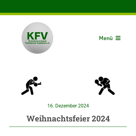
Zum
Inhalt
springen
Menü
Aktuelles
Der KFV
Spielbetrieb
16. Dezember 2024
Vereine
Weihnachtsfeier 2024