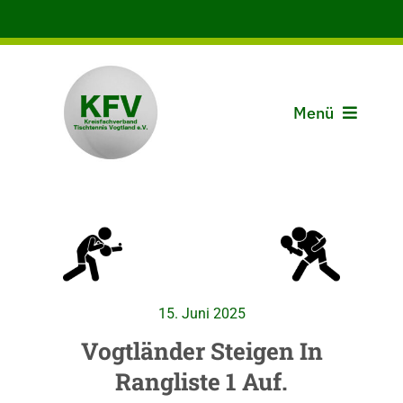
Zum
Inhalt
springen
Menü
Aktuelles
Der KFV
Spielbetrieb
15. Juni 2025
Vereine
Vogtländer Steigen In
Rangliste 1 Auf.