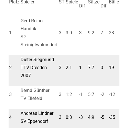
Platz
Spieler
ST
Spiele
Sätze
Bälle
Dif
Dif
Gerd-Reiner
Handrik
1
3
3:0
3
9:2
7
28
SG
Steinigtwolmsdorf
Dieter Siegmund
2
TTV Dresden
3
2:1
1
7:7
0
19
2007
Bernd Günther
3
3
1:2
-1
5:7
-2
-12
TV Ellefeld
Andreas Lindner
4
3
0:3
-3
4:9
-5
-35
SV Eppendorf