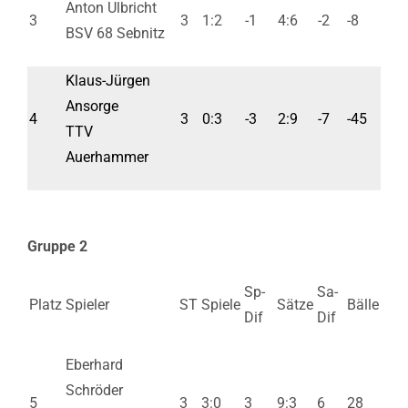
Anton Ulbricht
3
3
1:2
-1
4:6
-2
-8
BSV 68 Sebnitz
Klaus-Jürgen
Ansorge
4
3
0:3
-3
2:9
-7
-45
TTV
Auerhammer
Gruppe 2
Sp-
Sa-
Platz
Spieler
ST
Spiele
Sätze
Bälle
Dif
Dif
Eberhard
Schröder
5
3
3:0
3
9:3
6
28