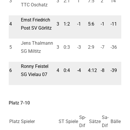
3
3
2:1
1
7:5
2
14
TTC Oschatz
Ernst Friedrich
4
3
1:2
-1
5:6
-1
-11
Post SV Görlitz
Jens Thalmann
5
3
0:3
-3
2:9
-7
-36
SG Miltitz
Ronny Feistel
6
4
0:4
-4
4:12
-8
-39
SG Vielau 07
Platz 7-10
Sp-
Sa-
Platz
Spieler
ST
Spiele
Sätze
Bälle
Dif
Dif