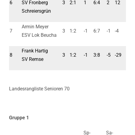
6
SV Fronberg
3
2:1
1
6:4
2
12
Schreiersgrün
Armin Meyer
7
3
1:2
-1
6:7
-1
-4
ESV Lok Beucha
Frank Hartig
8
3
1:2
-1
3:8
-5
-29
SV Remse
Landesrangliste Senioren 70
Gruppe 1
Sp-
Sa-