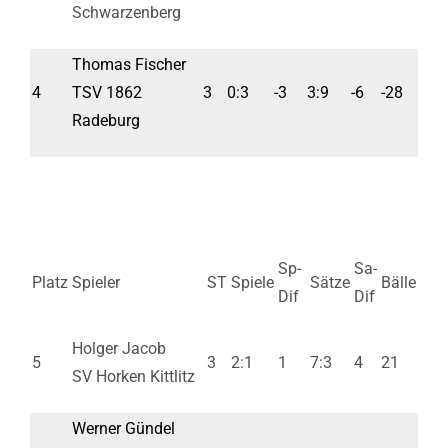
Schwarzenberg
Thomas Fischer
4
TSV 1862
3
0:3
-3
3:9
-6
-28
Radeburg
Sp-
Sa-
Platz
Spieler
ST
Spiele
Sätze
Bälle
Dif
Dif
Holger Jacob
5
3
2:1
1
7:3
4
21
SV Horken Kittlitz
Werner Gündel