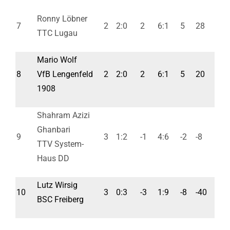
Ronny Löbner
7
2
2:0
2
6:1
5
28
TTC Lugau
Mario Wolf
8
VfB Lengenfeld
2
2:0
2
6:1
5
20
1908
Shahram Azizi
Ghanbari
9
3
1:2
-1
4:6
-2
-8
TTV System-
Haus DD
Lutz Wirsig
10
3
0:3
-3
1:9
-8
-40
BSC Freiberg