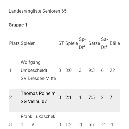
Landesrangliste Senioren 65
Gruppe 1
Sp-
Sa-
Platz
Spieler
ST
Spiele
Sätze
Bälle
Dif
Dif
Wolfgang
1
Umbescheidt
3
3:0
3
9:3
6
22
SV Dresden-Mitte
Thomas Polheim
2
3
2:1
1
7:5
2
7
SG Vielau 07
Frank Lukaschek
3
1. TTV
3
1:2
-1
5:7
-2
-1