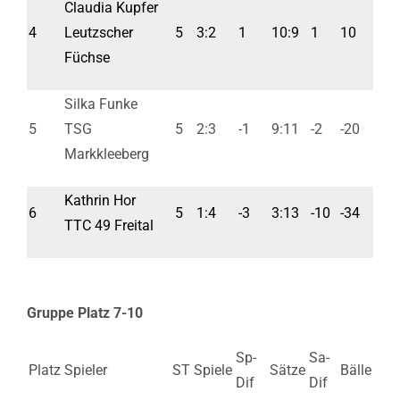
Claudia Kupfer
4
Leutzscher
5
3:2
1
10:9
1
10
Füchse
Silka Funke
5
TSG
5
2:3
-1
9:11
-2
-20
Markkleeberg
Kathrin Hor
6
5
1:4
-3
3:13
-10
-34
TTC 49 Freital
Gruppe Platz 7-10
Sp-
Sa-
Platz
Spieler
ST
Spiele
Sätze
Bälle
Dif
Dif