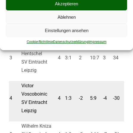
Akzeptieren
Günter
Ablehnen
2
Fraunheim
4
3:1
2
10:3
7
51
SV Kubschütz
Einstellungen ansehen
Cookie-Richtlinie
Datenschutzerklärung
Impressum
Reinhard
Hentschel
3
4
3:1
2
10:7
3
34
SV Eintracht
Leipzig
Victor
Voscoboinic
4
4
1:3
-2
5:9
-4
-30
SV Eintracht
Leipzig
Wilhelm Kniza