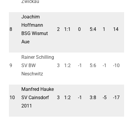
Zwickau
Joachim
Hoffmann
8
2
1:1
0
5:4
1
14
BSG Wismut
Aue
Rainer Schilling
9
SV BW
3
1:2
-1
5:6
-1
-10
Neschwitz
Manfred Hauke
10
SV Cainsdorf
3
1:2
-1
3:8
-5
-17
2011