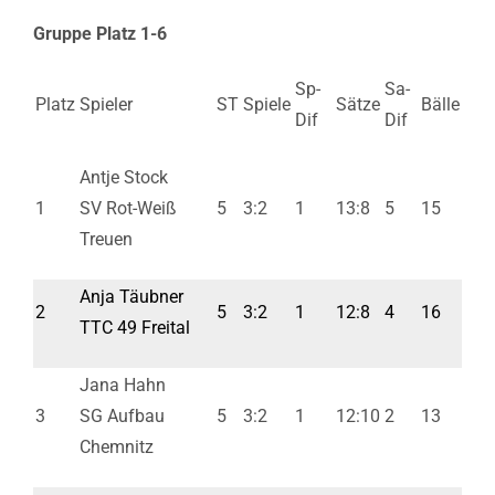
Gruppe Platz 1-6
Sp-
Sa-
Platz
Spieler
ST
Spiele
Sätze
Bälle
Dif
Dif
Antje Stock
1
SV Rot-Weiß
5
3:2
1
13:8
5
15
Treuen
Anja Täubner
2
5
3:2
1
12:8
4
16
TTC 49 Freital
Jana Hahn
3
SG Aufbau
5
3:2
1
12:10
2
13
Chemnitz