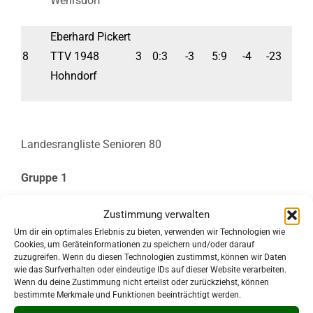
Wehrsdorf
Eberhard Pickert
8
TTV 1948
3
0:3
-3
5:9
-4
-23
Hohndorf
Landesrangliste Senioren 80
Gruppe 1
Sp-
Sa-
Zustimmung verwalten
Platz
Spieler
ST
Spiele
Sätze
Bälle
Dif
Dif
Um dir ein optimales Erlebnis zu bieten, verwenden wir Technologien wie
Cookies, um Geräteinformationen zu speichern und/oder darauf
zuzugreifen. Wenn du diesen Technologien zustimmst, können wir Daten
Roland Stephan
wie das Surfverhalten oder eindeutige IDs auf dieser Website verarbeiten.
Wenn du deine Zustimmung nicht erteilst oder zurückziehst, können
1
SV Eintracht
4
4:0
4
12:1
11
56
bestimmte Merkmale und Funktionen beeinträchtigt werden.
Leipzig