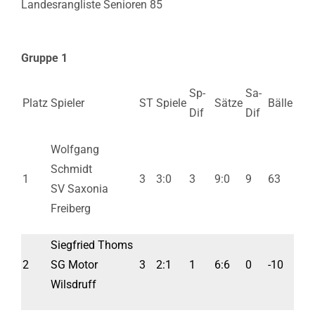
Landesrangliste Senioren 85
Gruppe 1
Sp-
Sa-
Platz
Spieler
ST
Spiele
Sätze
Bälle
Dif
Dif
Wolfgang
Schmidt
1
3
3:0
3
9:0
9
63
SV Saxonia
Freiberg
Siegfried Thoms
2
SG Motor
3
2:1
1
6:6
0
-10
Wilsdruff