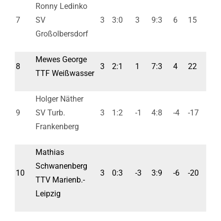
Ronny Ledinko
7
SV
3
3:0
3
9:3
6
15
Großolbersdorf
Mewes George
8
3
2:1
1
7:3
4
22
TTF Weißwasser
Holger Näther
9
SV Turb.
3
1:2
-1
4:8
-4
-17
Frankenberg
Mathias
Schwanenberg
10
3
0:3
-3
3:9
-6
-20
TTV Marienb.-
Leipzig