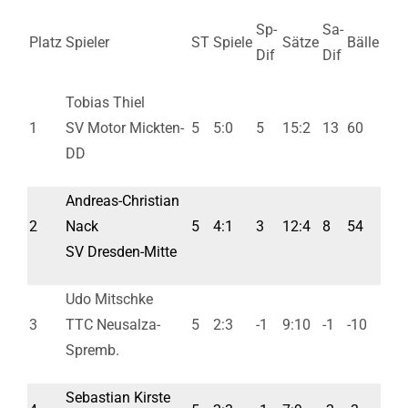
Sp-
Sa-
Platz
Spieler
ST
Spiele
Sätze
Bälle
Dif
Dif
Tobias Thiel
1
SV Motor Mickten-
5
5:0
5
15:2
13
60
DD
Andreas-Christian
2
Nack
5
4:1
3
12:4
8
54
SV Dresden-Mitte
Udo Mitschke
3
TTC Neusalza-
5
2:3
-1
9:10
-1
-10
Spremb.
Sebastian Kirste