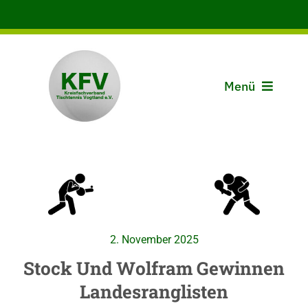
Zum
Inhalt
springen
Menü
Aktuelles
Der KFV
Spielbetrieb
2. November 2025
Vereine
Stock Und Wolfram Gewinnen
Landesranglisten