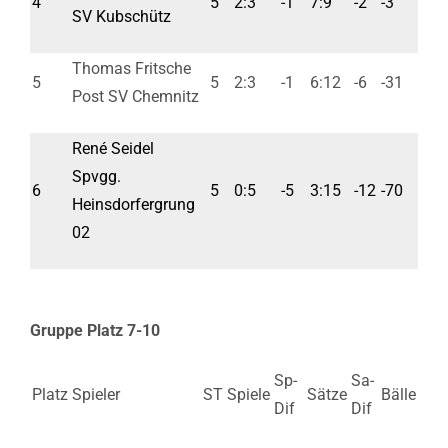
4
5
2:3
-1
7:9
-2
-3
SV Kubschütz
Thomas Fritsche
5
5
2:3
-1
6:12
-6
-31
Post SV Chemnitz
René Seidel
Spvgg.
6
5
0:5
-5
3:15
-12
-70
Heinsdorfergrung
02
Gruppe Platz 7-10
Sp-
Sa-
Platz
Spieler
ST
Spiele
Sätze
Bälle
Dif
Dif