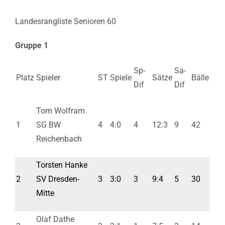
Landesrangliste Senioren 60
Gruppe 1
Sp-
Sa-
Platz
Spieler
ST
Spiele
Sätze
Bälle
Dif
Dif
Tom Wolfram
1
SG BW
4
4:0
4
12:3
9
42
Reichenbach
Torsten Hanke
2
SV Dresden-
3
3:0
3
9:4
5
30
Mitte
Olaf Dathe