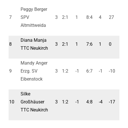
Peggy Berger
7
SPV
3
2:1
1
8:4
4
27
Altmittweida
Diana Manja
8
3
2:1
1
7:6
1
0
TTC Neukirch
Mandy Anger
9
Erzg. SV
3
1:2
-1
6:7
-1
-10
Eibenstock
Silke
10
Großhäuser
3
1:2
-1
4:8
-4
-17
TTC Neukirch