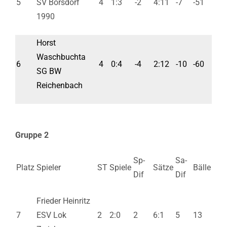
5
SV Borsdorf
4
1:3
-2
4:11
-7
-51
1990
Horst
Waschbuchta
6
4
0:4
-4
2:12
-10
-60
SG BW
Reichenbach
Gruppe 2
Sp-
Sa-
Platz
Spieler
ST
Spiele
Sätze
Bälle
Dif
Dif
Frieder Heinritz
7
ESV Lok
2
2:0
2
6:1
5
13