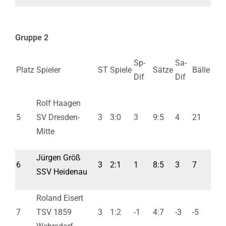
Gruppe 2
Sp-
Sa-
Platz
Spieler
ST
Spiele
Sätze
Bälle
Dif
Dif
Rolf Haagen
5
SV Dresden-
3
3:0
3
9:5
4
21
Mitte
Jürgen Größ
6
3
2:1
1
8:5
3
7
SSV Heidenau
Roland Eisert
7
TSV 1859
3
1:2
-1
4:7
-3
-5