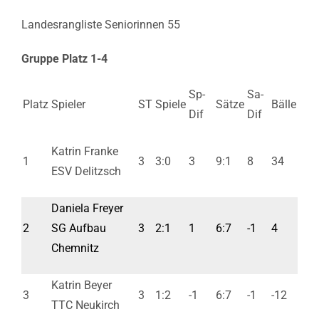
Landesrangliste Seniorinnen 55
Gruppe Platz 1-4
Sp-
Sa-
Platz
Spieler
ST
Spiele
Sätze
Bälle
Dif
Dif
Katrin Franke
1
3
3:0
3
9:1
8
34
ESV Delitzsch
Daniela Freyer
2
SG Aufbau
3
2:1
1
6:7
-1
4
Chemnitz
Katrin Beyer
3
3
1:2
-1
6:7
-1
-12
TTC Neukirch