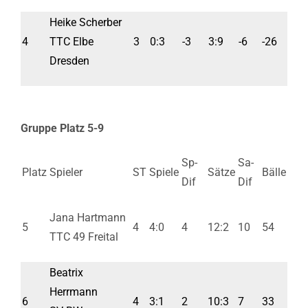
Heike Scherber
4
TTC Elbe
3
0:3
-3
3:9
-6
-26
Dresden
Gruppe Platz 5-9
Sp-
Sa-
Platz
Spieler
ST
Spiele
Sätze
Bälle
Dif
Dif
Jana Hartmann
5
4
4:0
4
12:2
10
54
TTC 49 Freital
Beatrix
Herrmann
6
4
3:1
2
10:3
7
33