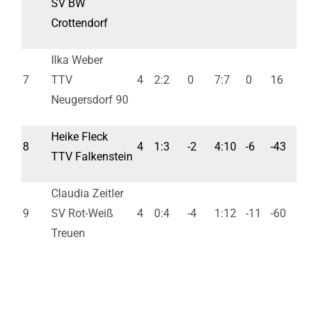
SV BW
Crottendorf
Ilka Weber
7
TTV
4
2:2
0
7:7
0
16
Neugersdorf 90
Heike Fleck
8
4
1:3
-2
4:10
-6
-43
TTV Falkenstein
Claudia Zeitler
9
SV Rot-Weiß
4
0:4
-4
1:12
-11
-60
Treuen