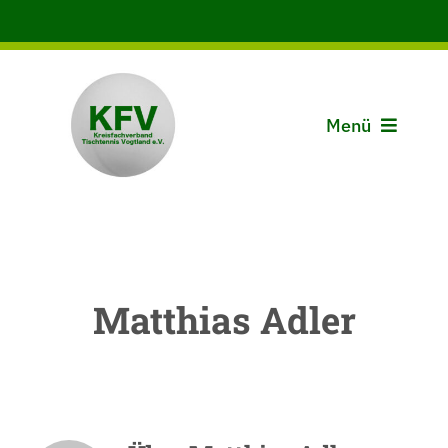
Zum
Inhalt
springen
Menü
Aktuelles
Der KFV
Matthias Adler
Spielbetrieb
Vereine