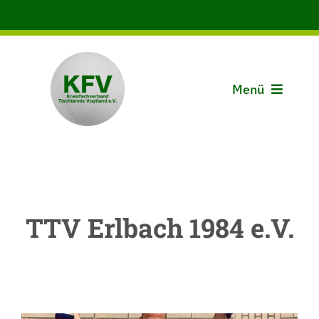
Zum
Inhalt
springen
Menü
Aktuelles
Der KFV
TTV Erlbach 1984 e.V.
Spielbetrieb
Vereine