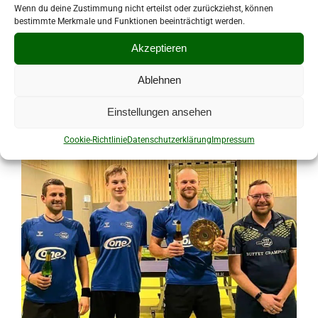
Wenn du deine Zustimmung nicht erteilst oder zurückziehst, können
🏓 TTV holt Auswärtssieg in Lengenfeld 🏓 VfB
bestimmte Merkmale und Funktionen beeinträchtigt werden.
Lengenfeld 1908 [...]
Akzeptieren
Ablehnen
Von
Matthias Adler
|
19. Februar 2025
|
Vereine
Einstellungen ansehen
Cookie-Richtlinie
Datenschutzerklärung
Impressum